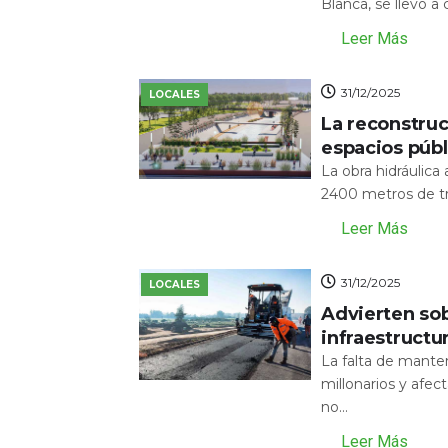
Blanca, se llevó a
Leer Más
31/12/2025
LOCALES
La reconstru
espacios públ
La obra hidráulic
2400 metros de tr
Leer Más
31/12/2025
LOCALES
Advierten sob
infraestructu
La falta de mante
millonarios y afecta
no...
Leer Más