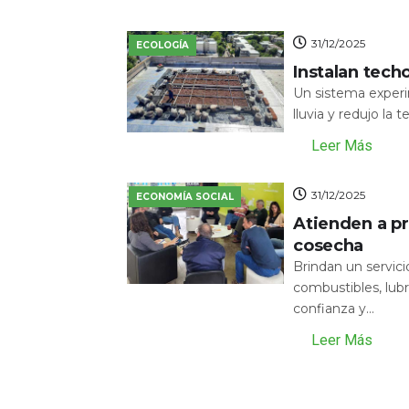
31/12/2025
ECOLOGÍA
Instalan tech
Un sistema experi
lluvia y redujo la 
Leer Más
31/12/2025
ECONOMÍA SOCIAL
Atienden a pr
cosecha
Brindan un servic
combustibles, lubr
confianza y...
Leer Más