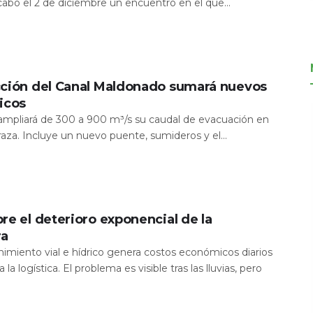
 cabo el 2 de diciembre un encuentro en el que...
cción del Canal Maldonado sumará nuevos
icos
a ampliará de 300 a 900 m³/s su caudal de evacuación en
aza. Incluye un nuevo puente, sumideros y el...
re el deterioro exponencial de la
ra
nimiento vial e hídrico genera costos económicos diarios
 la logística. El problema es visible tras las lluvias, pero