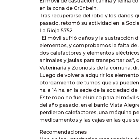
El móvil de castración canina y felina co
en la zona de Grünbein.
Tras recuperarse del robo y los daños q
pasado, retomó su actividad en la Soc
La Rioja 5752.
“El móvil sufrió daños y la sustracción d
elementos, y comprobamos la falta de 3
dos calefactores y elementos eléctricos
animales y jaulas para transportarlos”, d
Veterinaria y Zoonosis de la comuna, dr
Luego de volver a adquirir los elemento
otorgamiento de turnos que ya pueden re
hs. a 14 hs. en la sede de la sociedad d
Este robo no fue el único para el móvil s
del año pasado, en el barrio Vista Ale
perdieron calefactores, una máquina pel
medicamentos y las cajas en las que se 
Recomendaciones