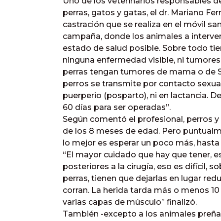
Uno de los veterinarios responsables de
perras, gatos y gatas, el dr. Mariano Fe
castración que se realiza en el móvil sa
campaña, donde los animales a interveni
estado de salud posible. Sobre todo ti
ninguna enfermedad visible, ni tumores
perras tengan tumores de mama o de St
perros se transmite por contacto sexual
puerperio (posparto), ni en lactancia. D
60 días para ser operadas”.
Según comentó el profesional, perros y
de los 8 meses de edad. Pero puntualm
lo mejor es esperar un poco más, hasta 
“El mayor cuidado que hay que tener, es
posteriores a la cirugía, eso es difícil, 
perras, tienen que dejarlas en lugar redu
corran. La herida tarda más o menos 10 
varias capas de músculo” finalizó.
También -excepto a los animales preñad