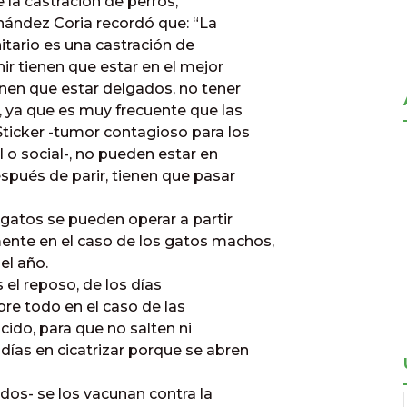
 la castración de perros,
rnández Coria recordó que: “La
nitario es una castración de
r tienen que estar en el mejor
enen que estar delgados, no tener
, ya que es muy frecuente que las
icker -tumor contagioso para los
 o social-, no pueden estar en
espués de parir, tienen que pasar
 gatos se pueden operar a partir
ente en el caso de los gatos machos,
el año.
 el reposo, de los días
sobre todo en el caso de las
cido, para que no salten ni
días en cicatrizar porque se abren
os- se los vacunan contra la