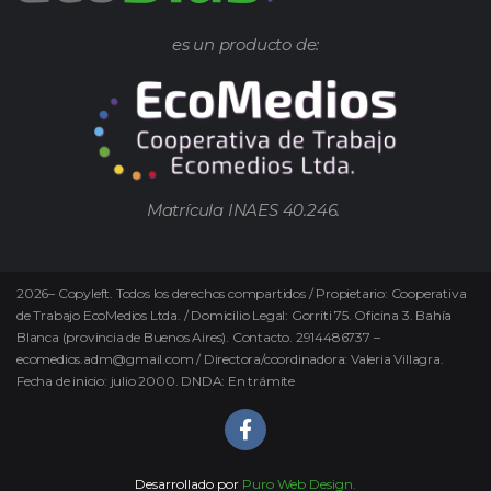
es un producto de:
Matrícula INAES 40.246.
2026
–
Copyleft.
Todos los derechos compartidos / Propietario: Cooperativa
de Trabajo EcoMedios Ltda. / Domicilio Legal: Gorriti 75. Oficina 3. Bahía
Blanca (provincia de Buenos Aires). Contacto. 2914486737 –
ecomedios.adm@gmail.com / Directora/coordinadora: Valeria Villagra.
Fecha de inicio: julio 2000. DNDA: En trámite
Desarrollado por
Puro Web Design.