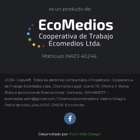
es un producto de:
Matrícula INAES 40.246.
2026
–
Copyleft.
Todos los derechos compartidos / Propietario: Cooperativa
de Trabajo EcoMedios Ltda. / Domicilio Legal: Gorriti 75. Oficina 3. Bahía
Blanca (provincia de Buenos Aires). Contacto. 2914486737 –
ecomedios.adm@gmail.com / Directora/coordinadora: Valeria Villagra.
Fecha de inicio: julio 2000. DNDA: En trámite
Desarrollado por
Puro Web Design.