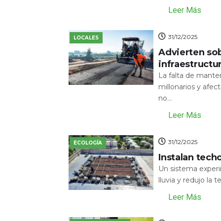
Leer Más
31/12/2025
LOCALES
Advierten sob
infraestructu
La falta de mante
millonarios y afecta
no...
Leer Más
31/12/2025
ECOLOGÍA
Instalan tech
Un sistema experi
lluvia y redujo la 
Leer Más