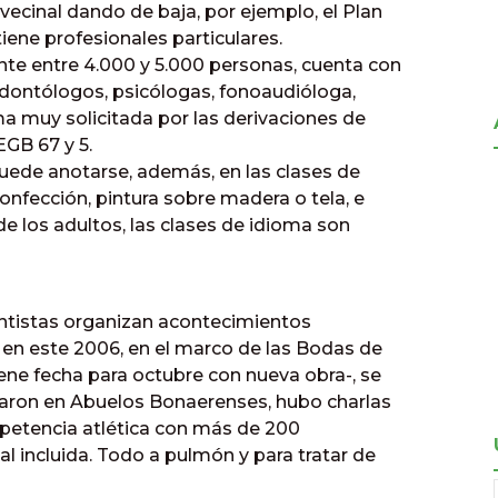
vecinal dando de baja, por ejemplo, el Plan
iene profesionales particulares.
ente entre 4.000 y 5.000 personas, cuenta con
odontólogos, psicólogas, fonoaudióloga,
a muy solicitada por las derivaciones de
EGB 67 y 5.
puede anotarse, además, en las clases de
confección, pintura sobre madera o tela, e
 de los adultos, las clases de idioma son
entistas organizan acontecimientos
o en este 2006, en el marco de las Bodas de
ene fecha para octubre con nueva obra-, se
paron en Abuelos Bonaerenses, hubo charlas
petencia atlética con más de 200
l incluida. Todo a pulmón y para tratar de