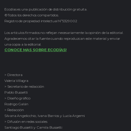
Ecodías es una publicación de distribución gratuita.
©Todos los derechos compartidos.
Registro de propiedad intelectual Nº5329002
Los artículos firmados no reflejan necesariamente la opinión de la editorial.
Agradecemos citar la fuente cuando reproduzcan este material y enviar
una copia a la editorial.
CONOCE MAS SOBRE ECODÍAS!
> Directora
Valeria Villagra
> Secretario de redacción
Pablo Bussetti
> Diseño gráfico
Rodrigo Galán
> Redacción
Silvana Angelicchio, Ivana Barrios y Lucía Argemi
> Difusión en redes sociales
Santiago Bussetti y Camila Bussetti