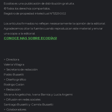
Ecodías es una publicación de distribución gratuita.
©Todos los derechos compartidos.
Registro de propiedad intelectual Nº5329002
Los artículos firmados no reflejan necesariamente la opinión de la editorial.
Agradecemos citar la fuente cuando reproduzcan este material y enviar
una copia a la editorial.
CONOCE MAS SOBRE ECODÍAS!
> Directora
Valeria Villagra
> Secretario de redacción
Pablo Bussetti
> Diseño gráfico
Rodrigo Galán
> Redacción
Silvana Angelicchio, Ivana Barrios y Lucía Argemi
> Difusión en redes sociales
Santiago Bussetti y Camila Bussetti
> Colaboradores