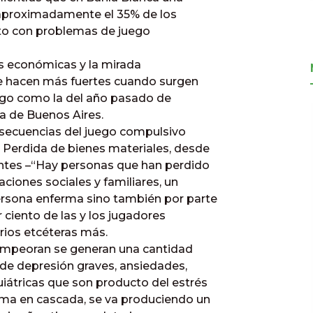
aproximadamente el 35% de los
ecto con problemas de juego
as económicas y la mirada
 se hacen más fuertes cuando surgen
uego como la del año pasado de
ia de Buenos Aires.
nsecuencias del juego compulsivo
 Perdida de bienes materiales, desde
ntes –“Hay personas que han perdido
ciones sociales y familiares, un
ersona enferma sino también por parte
 ciento de las y los jugadores
rios etcéteras más.
 empeoran se generan una cantidad
 de depresión graves, ansiedades,
iátricas que son producto del estrés
tema en cascada, se va produciendo un