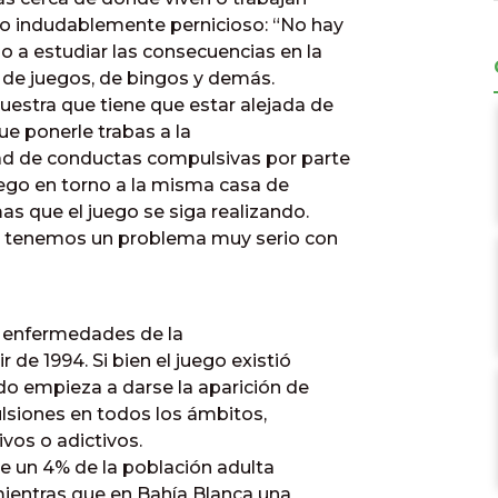
o indudablemente pernicioso: “No hay
 a estudiar las consecuencias en la
s de juegos, de bingos y demás.
stra que tiene que estar alejada de
ue ponerle trabas a la
dad de conductas compulsivas por parte
ego en torno a la misma casa de
s que el juego se siga realizando.
ia tenemos un problema muy serio con
de enfermedades de la
 de 1994. Si bien el juego existió
do empieza a darse la aparición de
iones en todos los ámbitos,
os o adictivos.
e un 4% de la población adulta
ientras que en Bahía Blanca una