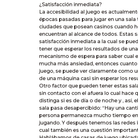
¿Satisfacción inmediata?
La accesibilidad al juego es actualmen
épocas pasadas para jugar en una sala t
ciudades que posean casinos cuando ho
encuentran al alcance de todos. Estas 
satisfacción inmediata a la cual se pued
tener que esperar los resultados de una 
mecanismo de espera para saber cual es
mucha más ansiedad, entonces cuanto 
juego, se puede ver claramente como un
de una máquina casi sin esperar los res
Otro factor que pueden tener estas sala
sin contacto con el afuera lo cual hace
distinga si es de día o de noche y , así, 
sala pasa desapercibido: “Hay una ca
persona permanezca mucho tiempo en el
jugando. Y después tenemos las redes 
cual también es una cuestión important
Hablábamos de casas de juego ubicadas