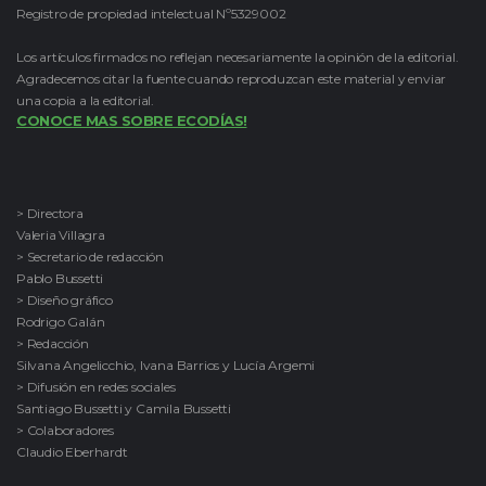
Registro de propiedad intelectual Nº5329002
Los artículos firmados no reflejan necesariamente la opinión de la editorial.
Agradecemos citar la fuente cuando reproduzcan este material y enviar
una copia a la editorial.
CONOCE MAS SOBRE ECODÍAS!
> Directora
Valeria Villagra
> Secretario de redacción
Pablo Bussetti
> Diseño gráfico
Rodrigo Galán
> Redacción
Silvana Angelicchio, Ivana Barrios y Lucía Argemi
> Difusión en redes sociales
Santiago Bussetti y Camila Bussetti
> Colaboradores
Claudio Eberhardt