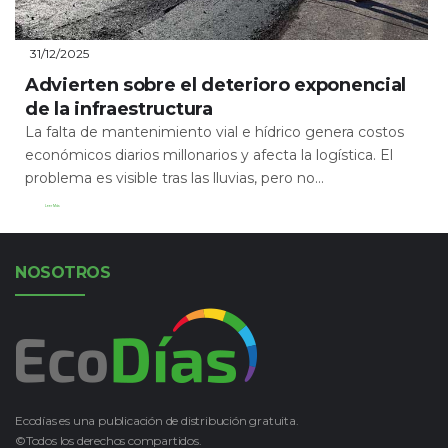
31/12/2025
Advierten sobre el deterioro exponencial
de la infraestructura
La falta de mantenimiento vial e hídrico genera costos
económicos diarios millonarios y afecta la logística. El
problema es visible tras las lluvias, pero no...
Leer Más
NOSOTROS
Ecodías es una publicación de distribución gratuita.
©Todos los derechos compartidos.