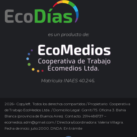
es un producto de:
Matrícula INAES 40.246.
2026
–
Copyleft.
Todos los derechos compartidos / Propietario: Cooperativa
de Trabajo EcoMedios Ltda. / Domicilio Legal: Gorriti 75. Oficina 3. Bahía
Blanca (provincia de Buenos Aires). Contacto. 2914486737 –
ecomedios.adm@gmail.com / Directora/coordinadora: Valeria Villagra.
Fecha de inicio: julio 2000. DNDA: En trámite