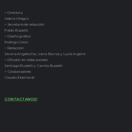
> Directora
Valeria Villagra
> Secretario de redacción
Pablo Bussetti
> Diseño gráfico
Rodrigo Galán
> Redacción
Silvana Angelicchio, Ivana Barrios y Lucía Argemi
> Difusión en redes sociales
Santiago Bussetti y Camila Bussetti
> Colaboradores
Claudio Eberhardt
CONTACTANOS!