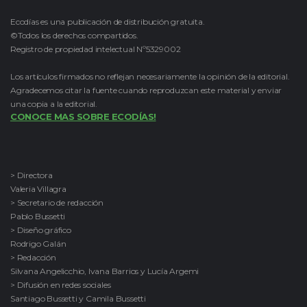
Ecodías es una publicación de distribución gratuita.
©Todos los derechos compartidos.
Registro de propiedad intelectual Nº5329002
Los artículos firmados no reflejan necesariamente la opinión de la editorial.
Agradecemos citar la fuente cuando reproduzcan este material y enviar
una copia a la editorial.
CONOCE MAS SOBRE ECODÍAS!
> Directora
Valeria Villagra
> Secretario de redacción
Pablo Bussetti
> Diseño gráfico
Rodrigo Galán
> Redacción
Silvana Angelicchio, Ivana Barrios y Lucía Argemi
> Difusión en redes sociales
Santiago Bussetti y Camila Bussetti