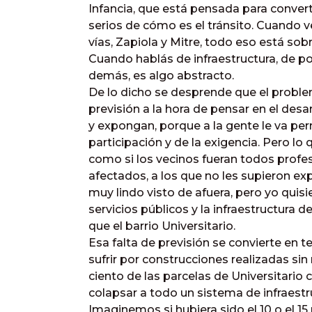
Infancia, que está pensada para convert
serios de cómo es el tránsito. Cuando v
vías, Zapiola y Mitre, todo eso está sob
Cuando hablás de infraestructura, de po
demás, es algo abstracto.
De lo dicho se desprende que el problem
previsión a la hora de pensar en el desar
y expongan, porque a la gente le va per
participación y de la exigencia. Pero lo
como si los vecinos fueran todos profesi
afectados, a los que no les supieron e
muy lindo visto de afuera, pero yo quis
servicios públicos y la infraestructura
que el barrio Universitario.
Esa falta de previsión se convierte en 
sufrir por construcciones realizadas sin
ciento de las parcelas de Universitario 
colapsar a todo un sistema de infraestr
Imaginemos si hubiera sido el 10 o el 15 p