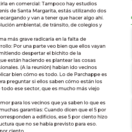
irla en comercial: Tampoco hay estudios
enís de Santa Margarita, estás utilizando dos
recargando y van a tener que hacer algo ahí.
lución ambiental, de tránsito, de colegios y
a más grave radicaría en la falta de
rollo: Por una parte veo bien que ellos vayan
mitiendo despertar el bichito de la
 que están haciendo es plantear las cosas
onales. (A la reunión) habían ido vecinos
xplicar bien cómo es todo. Lo de Parchappe es
iera preguntar si ellos saben cómo están los
 de todo ese sector, que es mucho más viejo
temor para los vecinos que ya saben lo que es
 muchas garantías: Cuando dicen que el 5 por
corresponden a edificios, ese 5 por ciento hizo
uctura que no se había previsto para eso.
or ciento.