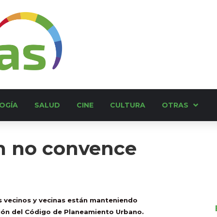
OGÍA
SALUD
CINE
CULTURA
OTRAS
n no convence
os vecinos y vecinas están manteniendo
ión del Código de Planeamiento Urbano.