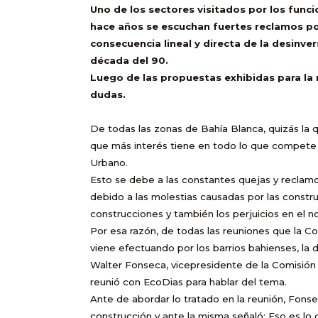
Uno de los sectores visitados por los funci
hace años se escuchan fuertes reclamos por 
consecuencia lineal y directa de la desinve
década del 90.
Luego de las propuestas exhibidas para la 
dudas.
De todas las zonas de Bahía Blanca, quizás la q
que más interés tiene en todo lo que compete 
Urbano.
Esto se debe a las constantes quejas y reclamo
debido a las molestias causadas por las construc
construcciones y también los perjuicios en el n
Por esa razón, de todas las reuniones que la C
viene efectuando por los barrios bahienses, la 
Walter Fonseca, vicepresidente de la Comisión V
reunió con EcoDias para hablar del tema.
Ante de abordar lo tratado en la reunión, Fonse
construcción y ante la misma señaló: Eso es l