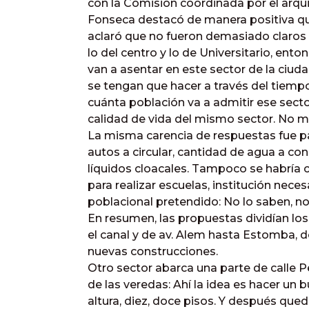
con la Comisión coordinada por el arqu
Fonseca destacó de manera positiva qu
aclaró que no fueron demasiado claros r
lo del centro y lo de Universitario, en
van a asentar en este sector de la ciud
se tengan que hacer a través del tiempo
cuánta población va a admitir ese secto
calidad de vida del mismo sector. No m
La misma carencia de respuestas fue p
autos a circular, cantidad de agua a co
líquidos cloacales. Tampoco se habría 
para realizar escuelas, institución nece
poblacional pretendido: No lo saben, 
En resumen, las propuestas dividían los
el canal y de av. Alem hasta Estomba, do
nuevas construcciones.
Otro sector abarca una parte de calle 
de las veredas: Ahí la idea es hacer un 
altura, diez, doce pisos. Y después que