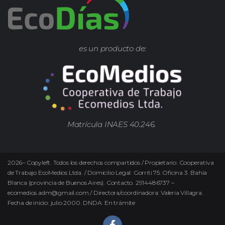
es un producto de:
Matrícula INAES 40.246.
2026
–
Copyleft.
Todos los derechos compartidos / Propietario: Cooperativa
de Trabajo EcoMedios Ltda. / Domicilio Legal: Gorriti 75. Oficina 3. Bahía
Blanca (provincia de Buenos Aires). Contacto. 2914486737 –
ecomedios.adm@gmail.com / Directora/coordinadora: Valeria Villagra.
Fecha de inicio: julio 2000. DNDA: En trámite