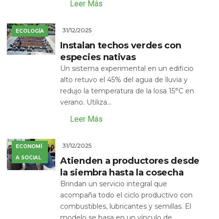
Leer Más
31/12/2025
ECOLOGÍA
Instalan techos verdes con
especies nativas
Un sistema experimental en un edificio
alto retuvo el 45% del agua de lluvia y
redujo la temperatura de la losa 15°C en
verano. Utiliza...
Leer Más
31/12/2025
ECONOMÍ
A SOCIAL
Atienden a productores desde
la siembra hasta la cosecha
Brindan un servicio integral que
acompaña todo el ciclo productivo con
combustibles, lubricantes y semillas. El
modelo se basa en un vínculo de