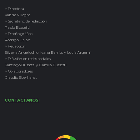
> Directora
Valeria Villagra
> Secretario de redacción
Pablo Bussetti
> Diseño gráfico
Rodrigo Galán
> Redacción
Silvana Angelicchio, Ivana Barrios y Lucía Argemi
> Difusión en redes sociales
Santiago Bussetti y Camila Bussetti
> Colaboradores
Claudio Eberhardt
CONTACTANOS!