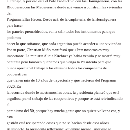
el trabajo, y por eso está el Polo Productivo con las Hormigoneras, con las
Bloqueras, con las Madereras, y desde acá vamos a construir las viviendas
del
Programa Ellas Hacen. Desde acá, de la carpintería, de
la Hormigonera
para hacer
los paneles premoldeados, van a salir todos los instrumentos para que
podamos
hacer lo que soñamos, que cada argentino pueda acceder a una vivienda».
Por su parte, Christian Miño manifestó que «Para nosotros es muy
importante. La ministra Alicia Kirchner ya había venido y se mostró muy
contenta pero también queríamos que venga
la Presidenta
para que
pueda apreciar el trabajo y las obras de todos los compañeros de
cooperativas
que tienen más de 10 años de trayectoria y que nacieron del Programa
3026. En
la recorrida donde le mostramos las obras, la presidenta planteó que está
orgullosa por el trabajo de las cooperativas y porque se está reivindicando
el
peronismo del 50, porque hay mucha gente que no quiere volver a eso, y
esta
gestión está recuperando cosas que no se hacían desde esos años».
Al respecto, la presidenta reflexionó: «Siempre pienso: ¿por qué se