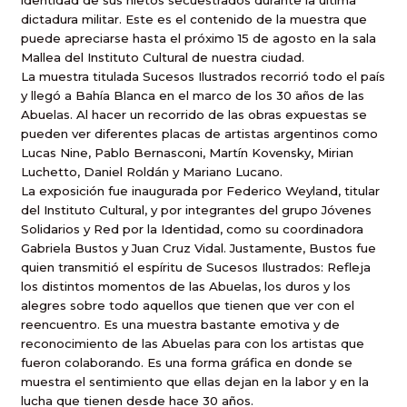
identidad de sus nietos secuestrados durante la última
dictadura militar. Este es el contenido de la muestra que
puede apreciarse hasta el próximo 15 de agosto en la sala
Mallea del Instituto Cultural de nuestra ciudad.
La muestra titulada Sucesos Ilustrados recorrió todo el país
y llegó a Bahía Blanca en el marco de los 30 años de las
Abuelas. Al hacer un recorrido de las obras expuestas se
pueden ver diferentes placas de artistas argentinos como
Lucas Nine, Pablo Bernasconi, Martín Kovensky, Mirian
Luchetto, Daniel Roldán y Mariano Lucano.
La exposición fue inaugurada por Federico Weyland, titular
del Instituto Cultural, y por integrantes del grupo Jóvenes
Solidarios y Red por la Identidad, como su coordinadora
Gabriela Bustos y Juan Cruz Vidal. Justamente, Bustos fue
quien transmitió el espíritu de Sucesos Ilustrados: Refleja
los distintos momentos de las Abuelas, los duros y los
alegres sobre todo aquellos que tienen que ver con el
reencuentro. Es una muestra bastante emotiva y de
reconocimiento de las Abuelas para con los artistas que
fueron colaborando. Es una forma gráfica en donde se
muestra el sentimiento que ellas dejan en la labor y en la
lucha que tienen desde hace 30 años.