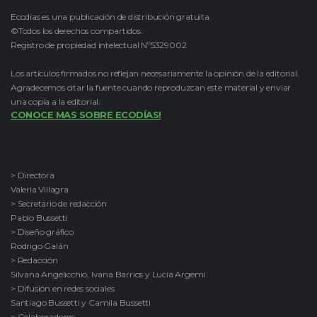
Ecodías es una publicación de distribución gratuita.
©Todos los derechos compartidos.
Registro de propiedad intelectual Nº5329002
Los artículos firmados no reflejan necesariamente la opinión de la editorial.
Agradecemos citar la fuente cuando reproduzcan este material y enviar
una copia a la editorial.
CONOCE MAS SOBRE ECODÍAS!
> Directora
Valeria Villagra
> Secretario de redacción
Pablo Bussetti
> Diseño gráfico
Rodrigo Galán
> Redacción
Silvana Angelicchio, Ivana Barrios y Lucía Argemi
> Difusión en redes sociales
Santiago Bussetti y Camila Bussetti
> Colaboradores