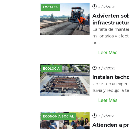
31/12/2025
LOCALES
Advierten sob
infraestructu
La falta de mante
millonarios y afecta
no...
Leer Más
31/12/2025
ECOLOGÍA
Instalan tech
Un sistema experi
lluvia y redujo la 
Leer Más
31/12/2025
ECONOMÍA SOCIAL
Atienden a pr