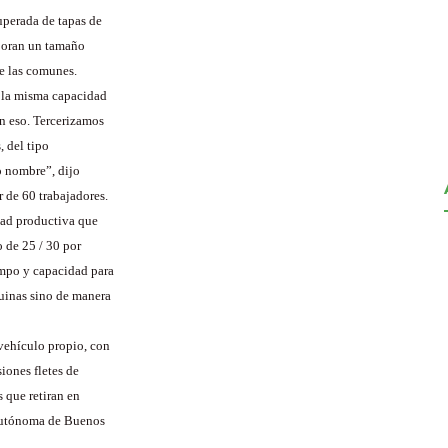
uperada de tapas de
aboran un tamaño
ue las comunes.
 la misma capacidad
n eso. Tercerizamos
, del tipo
ro nombre”, dijo
r de 60 trabajadores.
idad productiva que
 de 25 / 30 por
empo y capacidad para
uinas sino de manera
 vehículo propio, con
siones fletes de
s que retiran en
d Autónoma de Buenos