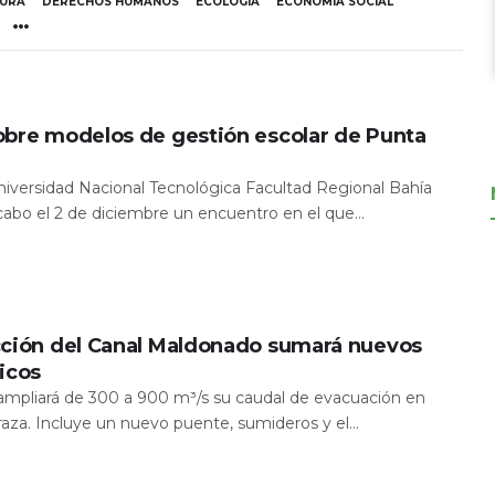
TURA
DERECHOS HUMANOS
ECOLOGÍA
ECONOMÍA SOCIAL
obre modelos de gestión escolar de Punta
Universidad Nacional Tecnológica Facultad Regional Bahía
 cabo el 2 de diciembre un encuentro en el que...
cción del Canal Maldonado sumará nuevos
icos
a ampliará de 300 a 900 m³/s su caudal de evacuación en
aza. Incluye un nuevo puente, sumideros y el...