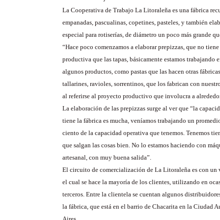
La Cooperativa de Trabajo La Litoraleña es una fábrica rec
empanadas, pascualinas, copetines, pasteles, y también el
especial para rotiserías, de diámetro un poco más grande q
“Hace poco comenzamos a elaborar prepizzas, que no tiene
productiva que las tapas, básicamente estamos trabajando e
algunos productos, como pastas que las hacen otras fábricas
tallarines, ravioles, sorrentinos, que los fabrican con nuest
al referirse al proyecto productivo que involucra a alrededo
La elaboración de las prepizzas surge al ver que “la capac
tiene la fábrica es mucha, veníamos trabajando un promedio
ciento de la capacidad operativa que tenemos. Tenemos ti
que salgan las cosas bien. No lo estamos haciendo con máq
artesanal, con muy buena salida”.
El circuito de comercialización de La Litoraleña es con un
el cual se hace la mayoría de los clientes, utilizando en oca
terceros. Entre la clientela se cuentan algunos distribuidore
la fábrica, que está en el barrio de Chacarita en la Ciuda
Aires.