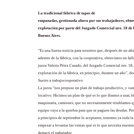
La tradicional fábrica de tapas de
empanadas, gestionada ahora por sus trabajadores, obtu
explotación por parte del Juzgado Comercial nro. 18 de
Buenos Aires.
“Es una buena noticia para nosotros que, después de un añ
adentro de la fábrica, con la cooperativa, obtuvimos un fall
jueza Valeria Pérez Casado, del Juzgado Comercial nro. 18,
explotación de la fábrica, en principio, durante un año”, d
Sueiro a trabajocooperativo.
La jueza “nos propuso un plan de trabajo productivo, y v
locativo. Hicimos un plan de qué es lo que íbamos a usar,
maquinaria, camiones, que no necesariamente tendríamos qu
equipo vaya a la quiebra para que se paguen las deudas. Pr
a principios de septiembre lo aceptaron, tenemos ya toda la
empezar a levantar las ventas qué es lo que necesita nuestr
destacó el trabajador.