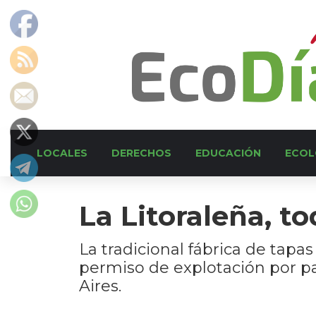
LOCALES
DERECHOS
EDUCACIÓN
ECOL
La Litoraleña, to
La tradicional fábrica de tap
permiso de explotación por p
Aires.