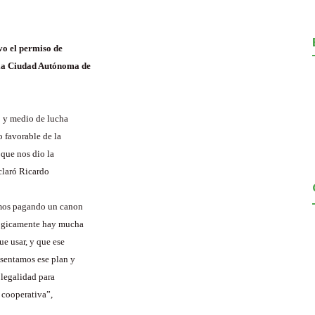
vo el permiso de
 la Ciudad Autónoma de
o y medio de lucha
o favorable de la
 que nos dio la
eclaró Ricardo
amos pagando un canon
 lógicamente hay mucha
e usar, y que ese
esentamos ese plan y
 legalidad para
a cooperativa”,