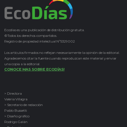
Ecodías es una publicación de distribución gratuita.
©Todos los derechos compartidos.
Registro de propiedad intelectual Nº5329002
Los artículos firmados no reflejan necesariamente la opinión de la editorial.
Agradecemos citar la fuente cuando reproduzcan este material y enviar
una copia a la editorial.
CONOCE MAS SOBRE ECODÍAS!
> Directora
Valeria Villagra
> Secretario de redacción
Pablo Bussetti
> Diseño gráfico
Rodrigo Galán