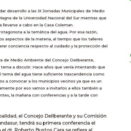
 dar desarrollo a las IX Jornadas Municipales de Medio
Magna de la Universidad Nacional del Sur mientras que
a llevarse a cabo en la Casa Coleman.
otagonista a la temática del agua. Por esa razón,
os aspectos de la materia, al tiempo que los talleres
ar conciencia respecto al cuidado y la protección del
ora de Medio Ambiente del Concejo Deliberante,
l tema a discutir: Hace años que venía intentando que
l tema del agua tiene suficiente trascendencia como
os a convocar a los municipios vecinos ya que es un
amente por eso vamos a invitarlos a ellos también a
ntes, la mañana con conferencias y a la tarde con
palidad, el Concejo Deliberante y su Comisión
ndasur, tendrá su primera conferencia el
el dr. Roberto Bustos Cara se refiera al