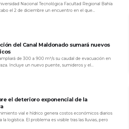
Universidad Nacional Tecnológica Facultad Regional Bahía
 cabo el 2 de diciembre un encuentro en el que...
cción del Canal Maldonado sumará nuevos
icos
a ampliará de 300 a 900 m³/s su caudal de evacuación en
aza. Incluye un nuevo puente, sumideros y el...
re el deterioro exponencial de la
ra
nimiento vial e hídrico genera costos económicos diarios
 la logística. El problema es visible tras las lluvias, pero