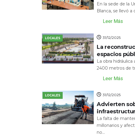
En la sede de la 
Blanca, se llevó a
Leer Más
31/12/2025
LOCALES
La reconstru
espacios públ
La obra hidráulic
2400 metros de tr
Leer Más
31/12/2025
LOCALES
Advierten sob
infraestructu
La falta de mante
millonarios y afecta
no...