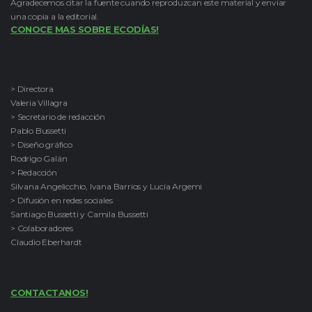
Agradecemos citar la fuente cuando reproduzcan este material y enviar
una copia a la editorial.
CONOCE MAS SOBRE ECODÍAS!
> Directora
Valeria Villagra
> Secretario de redacción
Pablo Bussetti
> Diseño gráfico
Rodrigo Galán
> Redacción
Silvana Angelicchio, Ivana Barrios y Lucía Argemi
> Difusión en redes sociales
Santiago Bussetti y Camila Bussetti
> Colaboradores
Claudio Eberhardt
CONTACTANOS!