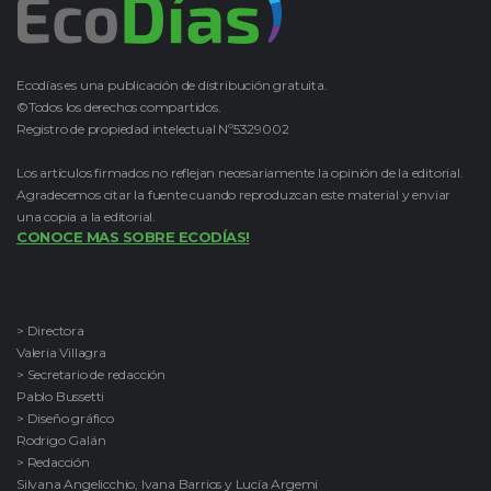
Ecodías es una publicación de distribución gratuita.
©Todos los derechos compartidos.
Registro de propiedad intelectual Nº5329002
Los artículos firmados no reflejan necesariamente la opinión de la editorial.
Agradecemos citar la fuente cuando reproduzcan este material y enviar
una copia a la editorial.
CONOCE MAS SOBRE ECODÍAS!
> Directora
Valeria Villagra
> Secretario de redacción
Pablo Bussetti
> Diseño gráfico
Rodrigo Galán
> Redacción
Silvana Angelicchio, Ivana Barrios y Lucía Argemi