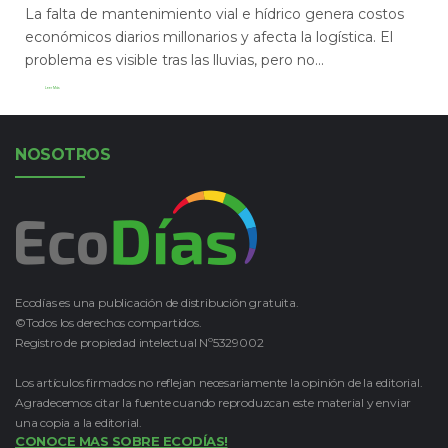
La falta de mantenimiento vial e hídrico genera costos
económicos diarios millonarios y afecta la logística. El
problema es visible tras las lluvias, pero no...
Leer Más
NOSOTROS
Ecodías es una publicación de distribución gratuita.
©Todos los derechos compartidos.
Registro de propiedad intelectual Nº5329002
Los artículos firmados no reflejan necesariamente la opinión de la editorial.
Agradecemos citar la fuente cuando reproduzcan este material y enviar
una copia a la editorial.
CONOCE MAS SOBRE ECODÍAS!