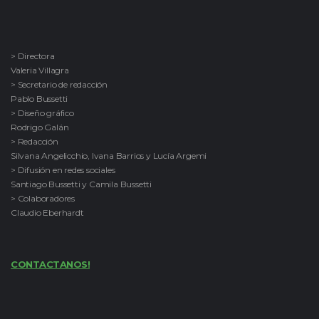
> Directora
Valeria Villagra
> Secretario de redacción
Pablo Bussetti
> Diseño gráfico
Rodrigo Galán
> Redacción
Silvana Angelicchio, Ivana Barrios y Lucía Argemi
> Difusión en redes sociales
Santiago Bussetti y Camila Bussetti
> Colaboradores
Claudio Eberhardt
CONTACTANOS!