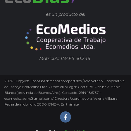
es un producto de:
Matrícula INAES 40.246.
2026
–
Copyleft.
Todos los derechos compartidos / Propietario: Cooperativa
de Trabajo EcoMedios Ltda. / Domicilio Legal: Gorriti 75. Oficina 3. Bahía
Blanca (provincia de Buenos Aires). Contacto. 2914486737 –
ecomedios.adm@gmail.com / Directora/coordinadora: Valeria Villagra.
Fecha de inicio: julio 2000. DNDA: En trámite