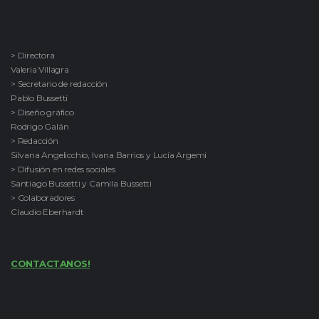
> Directora
Valeria Villagra
> Secretario de redacción
Pablo Bussetti
> Diseño gráfico
Rodrigo Galán
> Redacción
Silvana Angelicchio, Ivana Barrios y Lucía Argemi
> Difusión en redes sociales
Santiago Bussetti y Camila Bussetti
> Colaboradores
Claudio Eberhardt
CONTACTANOS!