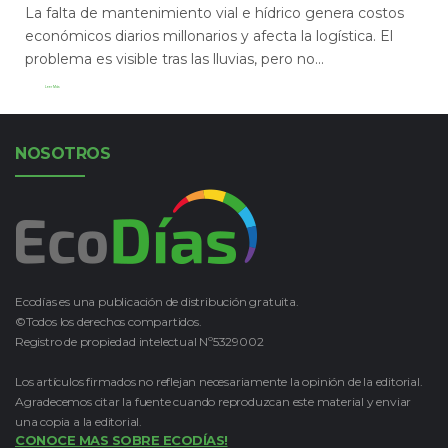
La falta de mantenimiento vial e hídrico genera costos
económicos diarios millonarios y afecta la logística. El
problema es visible tras las lluvias, pero no...
Leer Más
NOSOTROS
Ecodías es una publicación de distribución gratuita.
©Todos los derechos compartidos.
Registro de propiedad intelectual Nº5329002
Los artículos firmados no reflejan necesariamente la opinión de la editorial.
Agradecemos citar la fuente cuando reproduzcan este material y enviar
una copia a la editorial.
CONOCE MAS SOBRE ECODÍAS!