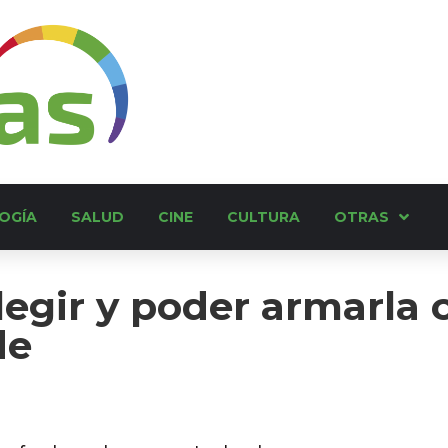
OGÍA
SALUD
CINE
CULTURA
OTRAS
legir y poder armarla
de