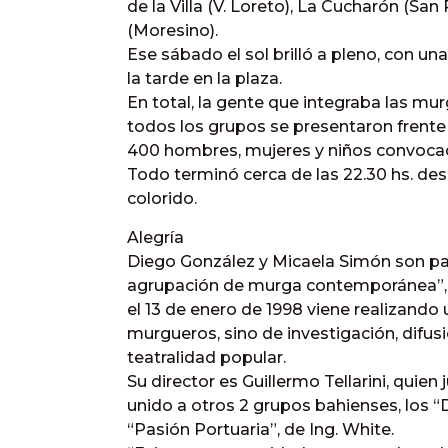
de la Villa (V. Loreto), La Cucharón (S
(Moresino).
Ese sábado el sol brilló a pleno, con un
la tarde en la plaza.
En total, la gente que integraba las m
todos los grupos se presentaron frent
400 hombres, mujeres y niños convocado
Todo terminó cerca de las 22.30 hs. des
colorido.
Alegría
Diego González y Micaela Simón son par
agrupación de murga contemporánea”, 
el 13 de enero de 1998 viene realizando
murgueros, sino de investigación, difus
teatralidad popular.
Su director es Guillermo Tellarini, quien 
unido a otros 2 grupos bahienses, los “
“Pasión Portuaria”, de Ing. White.