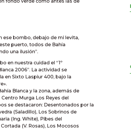
con fondo verde como antes las de
n ese bombo, debajo de mi levita,
 este puerto, todos de Bahía
ndo una ilusión”.
bo en nuestra cuidad el “1º
lanca 2006”. La actividad se
da en Sixto Laspiur 400, bajo la
e».
Bahía Blanca y la zona, además de
el Centro Murga Los Reyes del
pos se destacaron: Desentonados por la
edra (Saladillo), Los Sobrinos de
aria (Ing. White), Pibes del
la Cortada (V. Rosas), Los Mocosos