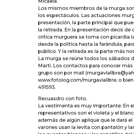
Micaela.
Los mismos miembros de la murga son a
los espectáculos. Las actuaciones murg
presentación, la parte principal que pue
la retirada. En la presentación decís de 
crítica murguera se toma con picardía l
desde la política hasta la farándula, para 
público. Y la retirada es la parte más no
La murga se reúne todos los sábados de
Martí. Los contactos para conocer más 
grupo son por mail (murgavialibre@yah
www.fotolog.com/murgavialibre, o bien 
491593.
Recuasdro con foto.
La vestimenta es muy importante. En el 
representativos son el violeta y el blan
además de algún aplique que le dará e
varones usan la levita con pantalón y las