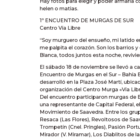
Hay fotos para elegir y poder armarla 
helen o matias.
1º ENCUENTRO DE MURGAS DE SUR
Centro Vía Libre
“Soy murguero del ensueño, mi latido e
me palpita el corazón. Son los barrios y
Blanca, todos juntos esta noche, revivie
El sábado 18 de noviembre se llevó a ca
Encuentro de Murgas en el Sur – Bahía B
desarrolló en la Plaza José Martí, ubica
organización del Centro Murga «Vía Libr
Del encuentro participaron murgas de 
una representante de Capital Federal, 
Movimiento de Saavedra. Entre los gru
Resaca (Las Flores), Revoltosos de Saav
Trompetín (Cnel. Pringles), Pasión Portu
Mirador (V. Miramar), Los Diablitos de 