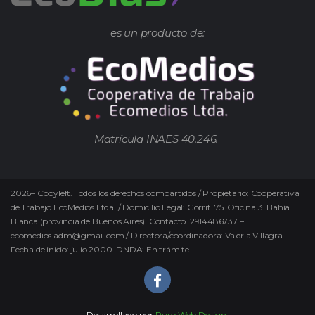
es un producto de:
Matrícula INAES 40.246.
2026
–
Copyleft.
Todos los derechos compartidos / Propietario: Cooperativa
de Trabajo EcoMedios Ltda. / Domicilio Legal: Gorriti 75. Oficina 3. Bahía
Blanca (provincia de Buenos Aires). Contacto. 2914486737 –
ecomedios.adm@gmail.com / Directora/coordinadora: Valeria Villagra.
Fecha de inicio: julio 2000. DNDA: En trámite
Desarrollado por
Puro Web Design.