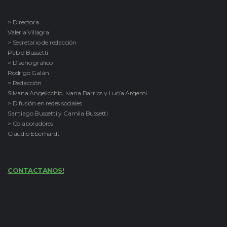
> Directora
Valeria Villagra
> Secretario de redacción
Pablo Bussetti
> Diseño gráfico
Rodrigo Galán
> Redacción
Silvana Angelicchio, Ivana Barrios y Lucía Argemi
> Difusión en redes sociales
Santiago Bussetti y Camila Bussetti
> Colaboradores
Claudio Eberhardt
CONTACTANOS!