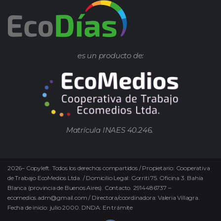
es un producto de:
Matrícula INAES 40.246.
2026
–
Copyleft.
Todos los derechos compartidos / Propietario: Cooperativa
de Trabajo EcoMedios Ltda. / Domicilio Legal: Gorriti 75. Oficina 3. Bahía
Blanca (provincia de Buenos Aires). Contacto. 2914486737 –
ecomedios.adm@gmail.com / Directora/coordinadora: Valeria Villagra.
Fecha de inicio: julio 2000. DNDA: En trámite