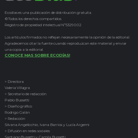
Ecodías es una publicación de distribución gratuita.
©Todos los derechos compartidos.
Registro de propiedad intelectual Nº5329002
Los artículos firmados no reflejan necesariamente la opinión de la editorial.
Agradecemos citar la fuente cuando reproduzcan este material y enviar
una copia a la editorial.
CONOCE MAS SOBRE ECODÍAS!
> Directora
Valeria Villagra
> Secretario de redacción
Pablo Bussetti
> Diseño gráfico
Rodrigo Galán
> Redacción
Silvana Angelicchio, Ivana Barrios y Lucía Argemi
> Difusión en redes sociales
Santiago Bussetti y Camila Bussetti