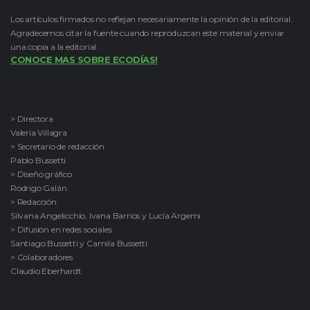
Los artículos firmados no reflejan necesariamente la opinión de la editorial.
Agradecemos citar la fuente cuando reproduzcan este material y enviar
una copia a la editorial.
CONOCE MAS SOBRE ECODÍAS!
> Directora
Valeria Villagra
> Secretario de redacción
Pablo Bussetti
> Diseño gráfico
Rodrigo Galán
> Redacción
Silvana Angelicchio, Ivana Barrios y Lucía Argemi
> Difusión en redes sociales
Santiago Bussetti y Camila Bussetti
> Colaboradores
Claudio Eberhardt