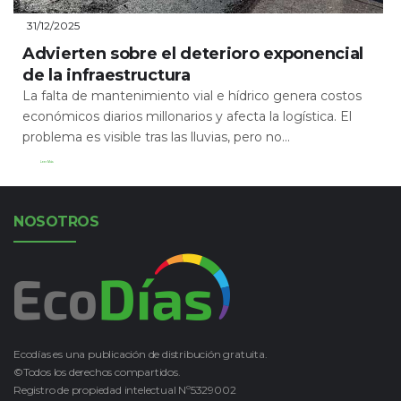
31/12/2025
Advierten sobre el deterioro exponencial
de la infraestructura
La falta de mantenimiento vial e hídrico genera costos
económicos diarios millonarios y afecta la logística. El
problema es visible tras las lluvias, pero no...
Leer Más
NOSOTROS
Ecodías es una publicación de distribución gratuita.
©Todos los derechos compartidos.
Registro de propiedad intelectual Nº5329002