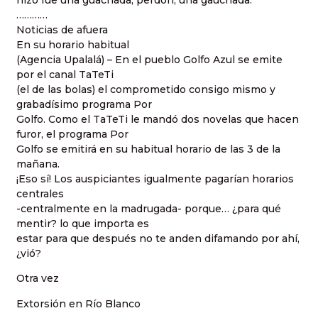
hizo fue una guachada, perdón, una gauchada.
…………
Noticias de afuera
En su horario habitual
(Agencia Upalalá) – En el pueblo Golfo Azul se emite
por el canal TaTeTi
(el de las bolas) el comprometido consigo mismo y
grabadísimo programa Por
Golfo. Como el TaTeTi le mandó dos novelas que hacen
furor, el programa Por
Golfo se emitirá en su habitual horario de las 3 de la
mañana.
¡Eso sí! Los auspiciantes igualmente pagarían horarios
centrales
-centralmente en la madrugada- porque… ¿para qué
mentir? lo que importa es
estar para que después no te anden difamando por ahí,
¿vió?
Otra vez
Extorsión en Río Blanco