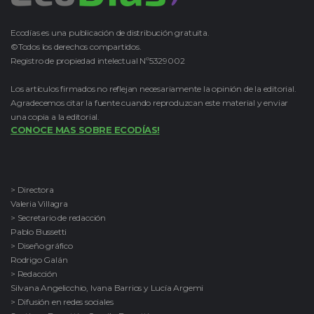
Ecodías es una publicación de distribución gratuita.
©Todos los derechos compartidos.
Registro de propiedad intelectual Nº5329002
Los artículos firmados no reflejan necesariamente la opinión de la editorial.
Agradecemos citar la fuente cuando reproduzcan este material y enviar
una copia a la editorial.
CONOCE MAS SOBRE ECODÍAS!
> Directora
Valeria Villagra
> Secretario de redacción
Pablo Bussetti
> Diseño gráfico
Rodrigo Galán
> Redacción
Silvana Angelicchio, Ivana Barrios y Lucía Argemi
> Difusión en redes sociales