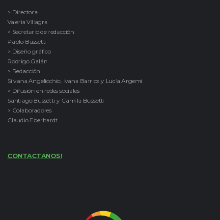
> Directora
Valeria Villagra
> Secretario de redacción
Pablo Bussetti
> Diseño gráfico
Rodrigo Galán
> Redacción
Silvana Angelicchio, Ivana Barrios y Lucía Argemi
> Difusión en redes sociales
Santiago Bussetti y Camila Bussetti
> Colaboradores
Claudio Eberhardt
CONTACTANOS!