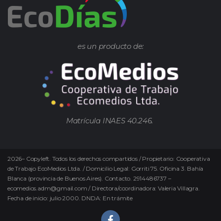
es un producto de:
Matrícula INAES 40.246.
2026
–
Copyleft.
Todos los derechos compartidos / Propietario: Cooperativa
de Trabajo EcoMedios Ltda. / Domicilio Legal: Gorriti 75. Oficina 3. Bahía
Blanca (provincia de Buenos Aires). Contacto. 2914486737 –
ecomedios.adm@gmail.com / Directora/coordinadora: Valeria Villagra.
Fecha de inicio: julio 2000. DNDA: En trámite