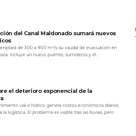
cción del Canal Maldonado sumará nuevos
icos
a ampliará de 300 a 900 m³/s su caudal de evacuación en
aza. Incluye un nuevo puente, sumideros y el...
re el deterioro exponencial de la
ra
nimiento vial e hídrico genera costos económicos diarios
 la logística. El problema es visible tras las lluvias, pero