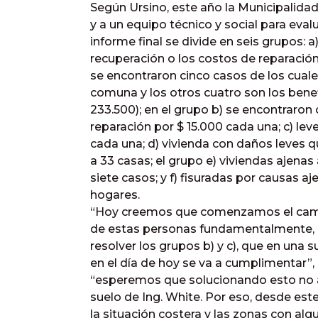
Según Ursino, este año la Municipalidad 
y a un equipo técnico y social para evalu
informe final se divide en seis grupos: a
recuperación o los costos de reparación 
se encontraron cinco casos de los cuales
comuna y los otros cuatro son los benef
233.500); en el grupo b) se encontrar
reparación por $ 15.000 cada una; c) le
cada una; d) vivienda con daños leves 
a 33 casas; el grupo e) viviendas ajenas
siete casos; y f) fisuradas por causas aj
hogares.
“Hoy creemos que comenzamos el camin
de estas personas fundamentalmente, 
resolver los grupos b) y c), que en un
en el día de hoy se va a cumplimentar”
“esperemos que solucionando esto no a
suelo de Ing. White. Por eso, desde es
la situación costera y las zonas con a