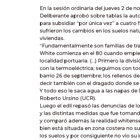
En la sesión ordinaria del jueves 2 de n
Deliberante aprobó sobre tablas la aut
para subsidiar “por única vez” a cuatro
sufrieron los cambios en los suelos natu
viviendas.
“Fundamentalmente son familias de trab
White comienza en el 80 cuando empiez
localidad portuaria. (…) Primero la divisi
con la termoeléctrica; seguimos con tod
barrio 26 de septiembre; los rellenos de
decir también con el dragado donde se le
Y todo eso le saca agua a las napas de l
Roberto Ursino (UCR).
Luego el edil repasó las denuncias de l
y las distintas medidas que fue tomand
y comparó además la realidad whitense co
bien está situada en zona costera no su
los suelos y por consiguiente no vio su i