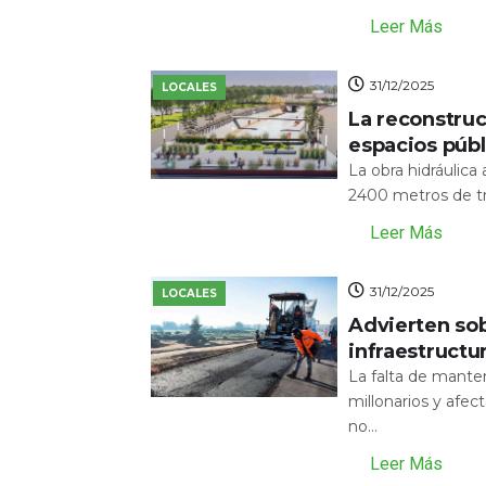
Leer Más
31/12/2025
LOCALES
La reconstru
espacios públ
La obra hidráulic
2400 metros de tr
Leer Más
31/12/2025
LOCALES
Advierten sob
infraestructu
La falta de mante
millonarios y afecta
no...
Leer Más