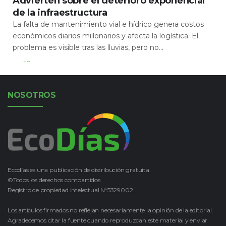
Advierten sobre el deterioro exponencial
de la infraestructura
La falta de mantenimiento vial e hídrico genera costos
económicos diarios millonarios y afecta la logística. El
problema es visible tras las lluvias, pero no...
Leer Más
NOSOTROS
Ecodías es una publicación de distribución gratuita.
©Todos los derechos compartidos.
Registro de propiedad intelectual Nº5329002
Los artículos firmados no reflejan necesariamente la opinión de la editorial.
Agradecemos citar la fuente cuando reproduzcan este material y enviar