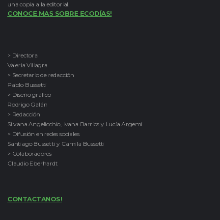
una copia a la editorial.
CONOCE MAS SOBRE ECODÍAS!
> Directora
Valeria Villagra
> Secretario de redacción
Pablo Bussetti
> Diseño gráfico
Rodrigo Galán
> Redacción
Silvana Angelicchio, Ivana Barrios y Lucía Argemi
> Difusión en redes sociales
Santiago Bussetti y Camila Bussetti
> Colaboradores
Claudio Eberhardt
CONTACTANOS!