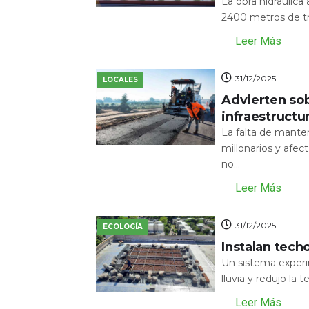
La obra hidráulic
2400 metros de tr
Leer Más
31/12/2025
LOCALES
Advierten sob
infraestructu
La falta de mante
millonarios y afecta
no...
Leer Más
31/12/2025
ECOLOGÍA
Instalan tech
Un sistema experi
lluvia y redujo la 
Leer Más