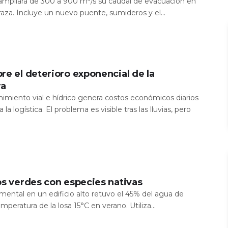
a ampliará de 300 a 900 m³/s su caudal de evacuación en
aza. Incluye un nuevo puente, sumideros y el...
re el deterioro exponencial de la
ra
nimiento vial e hídrico genera costos económicos diarios
 la logística. El problema es visible tras las lluvias, pero
os verdes con especies nativas
mental en un edificio alto retuvo el 45% del agua de
temperatura de la losa 15°C en verano. Utiliza...