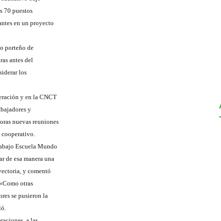
os 70 puestos
antes en un proyecto
io porteño de
ras antes del
iderar los
deración y en la CNCT
abajadores y
horas nuevas reuniones
o cooperativo.
trabajo Escuela Mundo
ar de esa manera una
yectoria, y comentó
. «Como otras
res se pusieron la
ló.
raciones, a las