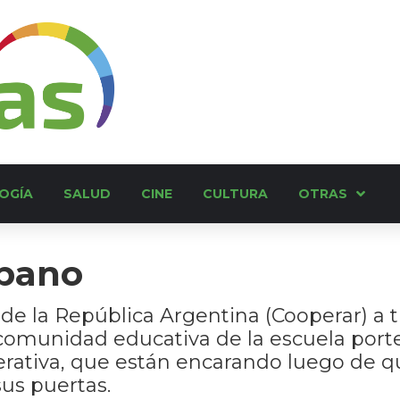
OGÍA
SALUD
CINE
CULTURA
OTRAS
Spano
de la República Argentina (Cooperar) a t
comunidad educativa de la escuela port
rativa, que están encarando luego de qu
sus puertas.