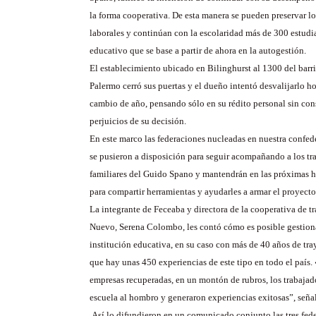
la forma cooperativa. De esta manera se pueden preservar l
laborales y continúan con la escolaridad más de 300 estudi
educativo que se base a partir de ahora en la autogestión.
El establecimiento ubicado en Bilinghurst al 1300 del barr
Palermo cerró sus puertas y el dueño intentó desvalijarlo ho
cambio de año, pensando sólo en su rédito personal sin cons
perjuicios de su decisión.
En este marco las federaciones nucleadas en nuestra confe
se pusieron a disposición para seguir acompañando a los tr
familiares del Guido Spano y mantendrán en las próximas 
para compartir herramientas y ayudarles a armar el proyect
La integrante de Feceaba y directora de la cooperativa de 
Nuevo, Serena Colombo, les contó cómo es posible gestion
institución educativa, en su caso con más de 40 años de tra
que hay unas 450 experiencias de este tipo en todo el país
empresas recuperadas, en un montón de rubros, los trabajado
escuela al hombro y generaron experiencias exitosas”, seña
Así lo difundieron en un comunicado conjunto las tres fede