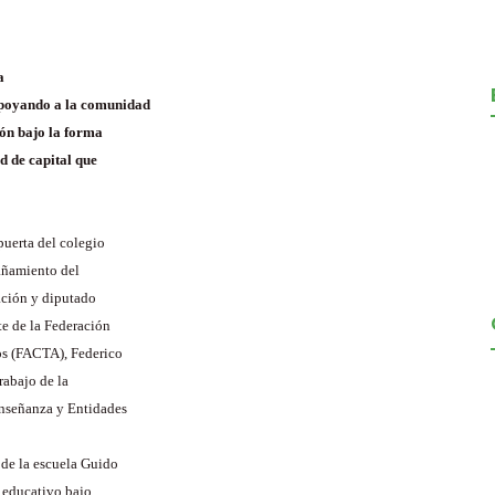
a
 apoyando a la comunidad
ión bajo la forma
d de capital que
puerta del colegio
pañamiento del
ración y diputado
te de la Federación
os (FACTA), Federico
rabajo de la
nseñanza y Entidades
 de la escuela Guido
 educativo bajo