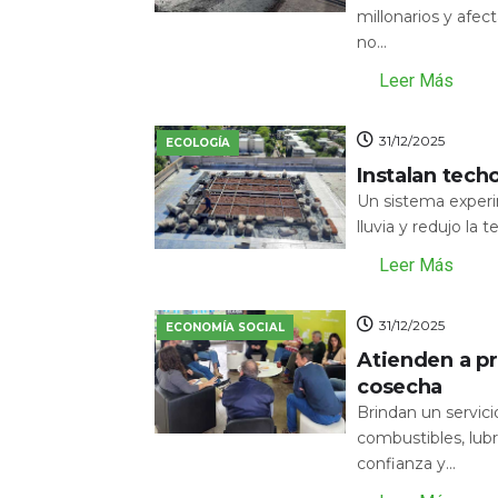
millonarios y afecta
no...
Leer Más
31/12/2025
ECOLOGÍA
Instalan tech
Un sistema experi
lluvia y redujo la 
Leer Más
31/12/2025
ECONOMÍA SOCIAL
Atienden a pr
cosecha
Brindan un servic
combustibles, lubr
confianza y...