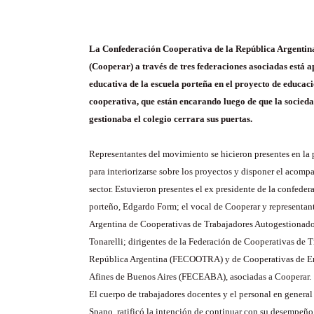
La Confederación Cooperativa de la República Argentin
(Cooperar) a través de tres federaciones asociadas está
educativa de la escuela porteña en el proyecto de educac
cooperativa, que están encarando luego de que la socieda
gestionaba el colegio cerrara sus puertas.
Representantes del movimiento se hicieron presentes en la 
para interiorizarse sobre los proyectos y disponer el acom
sector. Estuvieron presentes el ex presidente de la confede
porteño, Edgardo Form; el vocal de Cooperar y representan
Argentina de Cooperativas de Trabajadores Autogestionad
Tonarelli; dirigentes de la Federación de Cooperativas de T
República Argentina (FECOOTRA) y de Cooperativas de E
Afines de Buenos Aires (FECEABA), asociadas a Cooperar.
El cuerpo de trabajadores docentes y el personal en general
Spano, ratificó la intención de continuar con su desempeño