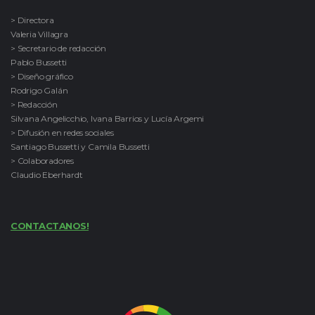
> Directora
Valeria Villagra
> Secretario de redacción
Pablo Bussetti
> Diseño gráfico
Rodrigo Galán
> Redacción
Silvana Angelicchio, Ivana Barrios y Lucía Argemi
> Difusión en redes sociales
Santiago Bussetti y Camila Bussetti
> Colaboradores
Claudio Eberhardt
CONTACTANOS!