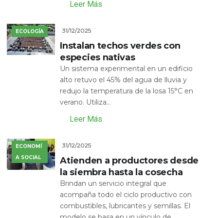
Leer Más
31/12/2025
ECOLOGÍA
Instalan techos verdes con
especies nativas
Un sistema experimental en un edificio
alto retuvo el 45% del agua de lluvia y
redujo la temperatura de la losa 15°C en
verano. Utiliza...
Leer Más
31/12/2025
ECONOMÍ
A SOCIAL
Atienden a productores desde
la siembra hasta la cosecha
Brindan un servicio integral que
acompaña todo el ciclo productivo con
combustibles, lubricantes y semillas. El
modelo se basa en un vínculo de