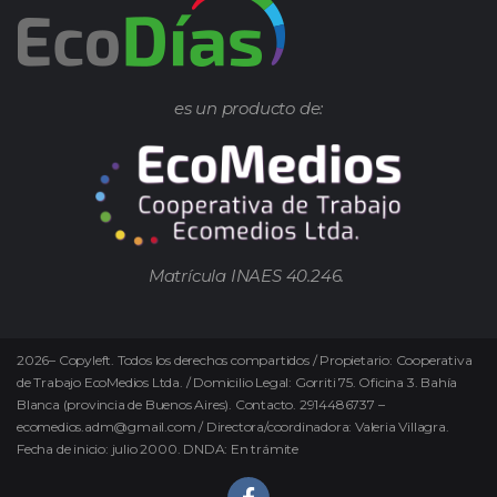
es un producto de:
Matrícula INAES 40.246.
2026
–
Copyleft.
Todos los derechos compartidos / Propietario: Cooperativa
de Trabajo EcoMedios Ltda. / Domicilio Legal: Gorriti 75. Oficina 3. Bahía
Blanca (provincia de Buenos Aires). Contacto. 2914486737 –
ecomedios.adm@gmail.com / Directora/coordinadora: Valeria Villagra.
Fecha de inicio: julio 2000. DNDA: En trámite