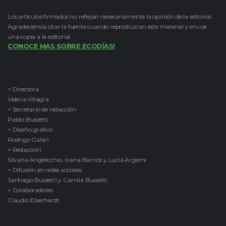
Los artículos firmados no reflejan necesariamente la opinión de la editorial.
Agradecemos citar la fuente cuando reproduzcan este material y enviar
una copia a la editorial.
CONOCE MAS SOBRE ECODÍAS!
> Directora
Valeria Villagra
> Secretario de redacción
Pablo Bussetti
> Diseño gráfico
Rodrigo Galán
> Redacción
Silvana Angelicchio, Ivana Barrios y Lucía Argemi
> Difusión en redes sociales
Santiago Bussetti y Camila Bussetti
> Colaboradores
Claudio Eberhardt