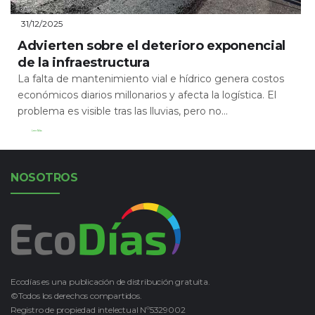
31/12/2025
Advierten sobre el deterioro exponencial
de la infraestructura
La falta de mantenimiento vial e hídrico genera costos
económicos diarios millonarios y afecta la logística. El
problema es visible tras las lluvias, pero no...
Leer Más
NOSOTROS
Ecodías es una publicación de distribución gratuita.
©Todos los derechos compartidos.
Registro de propiedad intelectual Nº5329002