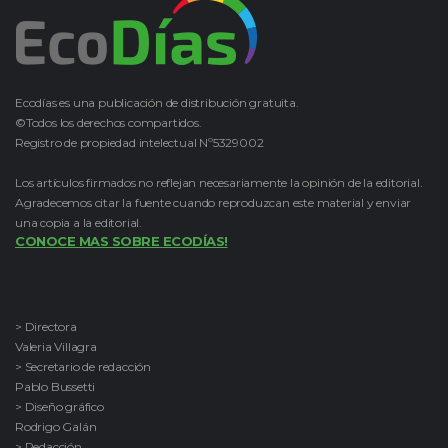
Ecodías es una publicación de distribución gratuita.
©Todos los derechos compartidos.
Registro de propiedad intelectual Nº5329002
Los artículos firmados no reflejan necesariamente la opinión de la editorial.
Agradecemos citar la fuente cuando reproduzcan este material y enviar
una copia a la editorial.
CONOCE MAS SOBRE ECODÍAS!
> Directora
Valeria Villagra
> Secretario de redacción
Pablo Bussetti
> Diseño gráfico
Rodrigo Galán
> Redacción