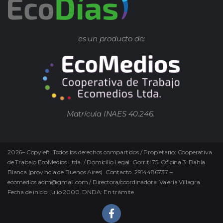
es un producto de:
Matrícula INAES 40.246.
2026
–
Copyleft.
Todos los derechos compartidos / Propietario: Cooperativa
de Trabajo EcoMedios Ltda. / Domicilio Legal: Gorriti 75. Oficina 3. Bahía
Blanca (provincia de Buenos Aires). Contacto. 2914486737 –
ecomedios.adm@gmail.com / Directora/coordinadora: Valeria Villagra.
Fecha de inicio: julio 2000. DNDA: En trámite