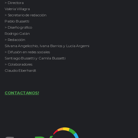
> Directora
Valeria Villagra
> Secretario de redacción
Pablo Bussetti
> Diseño gráfico
Rodrigo Galán
> Redacción
Silvana Angelicchio, Ivana Barrios y Lucía Argemi
> Difusión en redes sociales
Santiago Bussetti y Camila Bussetti
> Colaboradores
Claudio Eberhardt
CONTACTANOS!