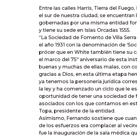
Entre las calles Harris, Tierra del Fuego,
el sur de nuestra ciudad, se encuentran la
gobernadas por una misma entidad fome
y tiene su sede en Islas Orcadas 1555.
“La Sociedad de Fomento de Villa Serra y
el año 1931 con la denominación de ‘So
prócer que en White también tiene su c
el marco del 75º aniversario de esta i
buenas y muchas de ellas malas, con c
gracias a Dios, en esta última etapa h
ya tenemos la personería jurídica corr
la ley y ha comenzado un ciclo que le es
oportunidad de tener una sociedad de
asociados con los que contamos en es
Topa, presidente de la entidad.
Asimismo, Fernando sostiene que cuand
de los esfuerzos era complacer al vecin
fue la inauguración de la sala médica 