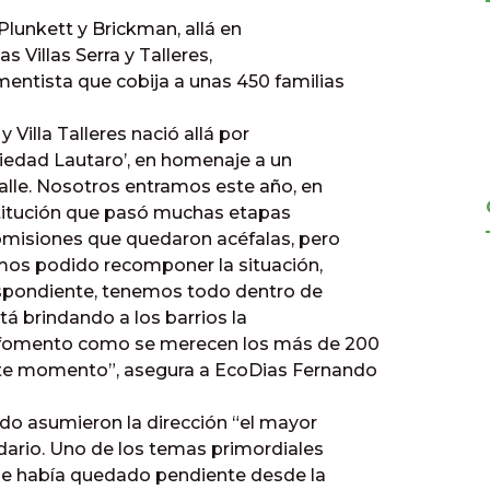
 Plunkett y Brickman, allá en
s Villas Serra y Talleres,
ntista que cobija a unas 450 familias
 Villa Talleres nació allá por
ciedad Lautaro’, en homenaje a un
alle. Nosotros entramos este año, en
nstitución que pasó muchas etapas
omisiones que quedaron acéfalas, pero
emos podido recomponer la situación,
espondiente, tenemos todo dentro de
tá brindando a los barrios la
 fomento como se merecen los más de 200
te momento”, asegura a EcoDias Fernando
o asumieron la dirección “el mayor
dario. Uno de los temas primordiales
que había quedado pendiente desde la