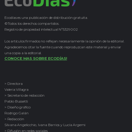
Ecodías es una publicación de distribución gratuita.
©Todos los derechos compartidos.
Registro de propiedad intelectual Nº5329002
Los artículos firmados no reflejan necesariamente la opinión de la editorial.
Agradecemos citar la fuente cuando reproduzcan este material y enviar
una copia a la editorial.
CONOCE MAS SOBRE ECODÍAS!
> Directora
Valeria Villagra
> Secretario de redacción
Pablo Bussetti
> Diseño gráfico
Rodrigo Galán
> Redacción
Silvana Angelicchio, Ivana Barrios y Lucía Argemi
> Difusión en redes sociales