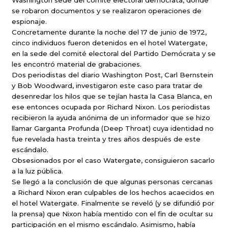
Washington sede del comité electoral demócrata, donde
se robaron documentos y se realizaron operaciones de
espionaje.
Concretamente durante la noche del 17 de junio de 1972,
cinco individuos fueron detenidos en el hotel Watergate,
en la sede del comité electoral del Partido Demócrata y se
les encontró material de grabaciones.
Dos periodistas del diario Washington Post, Carl Bernstein
y Bob Woodward, investigaron este caso para tratar de
desenredar los hilos que se tejían hasta la Casa Blanca, en
ese entonces ocupada por Richard Nixon. Los periodistas
recibieron la ayuda anónima de un informador que se hizo
llamar Garganta Profunda (Deep Throat) cuya identidad no
fue revelada hasta treinta y tres años después de este
escándalo.
Obsesionados por el caso Watergate, consiguieron sacarlo
a la luz pública.
Se llegó a la conclusión de que algunas personas cercanas
a Richard Nixon eran culpables de los hechos acaecidos en
el hotel Watergate. Finalmente se reveló (y se difundió por
la prensa) que Nixon había mentido con el fin de ocultar su
participación en el mismo escándalo. Asimismo, había