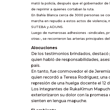
mató la policía, después que el gobernador de l
de reprimir a quienes cortaban la ruta.
En Bahía Blanca cerca de 3000 personas se conv
marcha en repudio a estos actos de violencia,
SUTEBA y ADUNS.
Luego de numerosas adhesiones -sindicales, prof
otras-, se recorrieron las arterias principales de
Alocuciones
De los testimonios brindados, destacó p
quien habló de responsabilidades, asesi
país.
En tanto, fue conmovedor el de Jeremía
quien recordó a Teresa Rodríguez, una 
represión de una huelga docente el 12 de
Los integrantes de RukaKimun Mapuche
exteriorizaron su dolor con la promesa 
sienten en lengua mapuche.