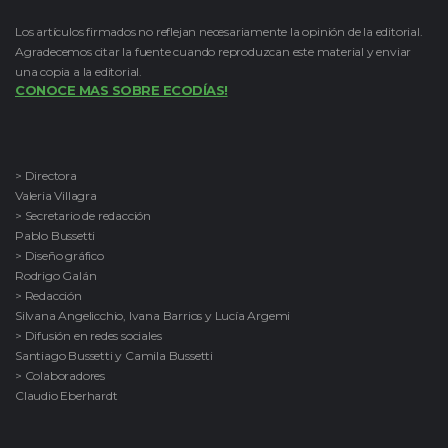
Los artículos firmados no reflejan necesariamente la opinión de la editorial.
Agradecemos citar la fuente cuando reproduzcan este material y enviar
una copia a la editorial.
CONOCE MAS SOBRE ECODÍAS!
> Directora
Valeria Villagra
> Secretario de redacción
Pablo Bussetti
> Diseño gráfico
Rodrigo Galán
> Redacción
Silvana Angelicchio, Ivana Barrios y Lucía Argemi
> Difusión en redes sociales
Santiago Bussetti y Camila Bussetti
> Colaboradores
Claudio Eberhardt