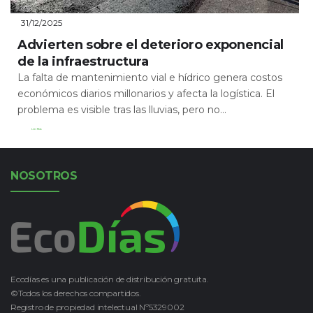
31/12/2025
Advierten sobre el deterioro exponencial
de la infraestructura
La falta de mantenimiento vial e hídrico genera costos
económicos diarios millonarios y afecta la logística. El
problema es visible tras las lluvias, pero no...
Leer Más
NOSOTROS
Ecodías es una publicación de distribución gratuita.
©Todos los derechos compartidos.
Registro de propiedad intelectual Nº5329002