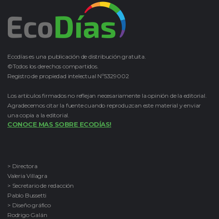
Ecodías es una publicación de distribución gratuita.
©Todos los derechos compartidos.
Registro de propiedad intelectual Nº5329002
Los artículos firmados no reflejan necesariamente la opinión de la editorial.
Agradecemos citar la fuente cuando reproduzcan este material y enviar
una copia a la editorial.
CONOCE MAS SOBRE ECODÍAS!
> Directora
Valeria Villagra
> Secretario de redacción
Pablo Bussetti
> Diseño gráfico
Rodrigo Galán