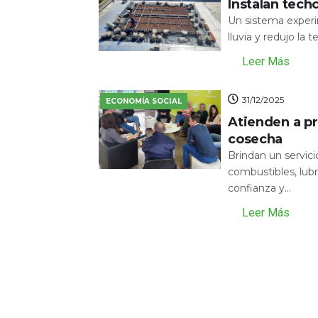
Instalan tech
Un sistema experi
lluvia y redujo la 
Leer Más
31/12/2025
ECONOMÍA SOCIAL
Atienden a pr
cosecha
Brindan un servic
combustibles, lubr
confianza y...
Leer Más