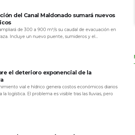
cción del Canal Maldonado sumará nuevos
icos
a ampliará de 300 a 900 m³/s su caudal de evacuación en
aza. Incluye un nuevo puente, sumideros y el...
re el deterioro exponencial de la
ra
nimiento vial e hídrico genera costos económicos diarios
 la logística. El problema es visible tras las lluvias, pero