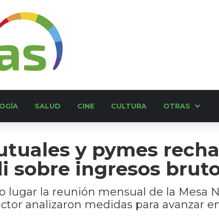
OGÍA
SALUD
CINE
CULTURA
OTRAS
utuales y pymes recha
li sobre ingresos brut
vo lugar la reunión mensual de la Mesa 
 sector analizaron medidas para avanzar en