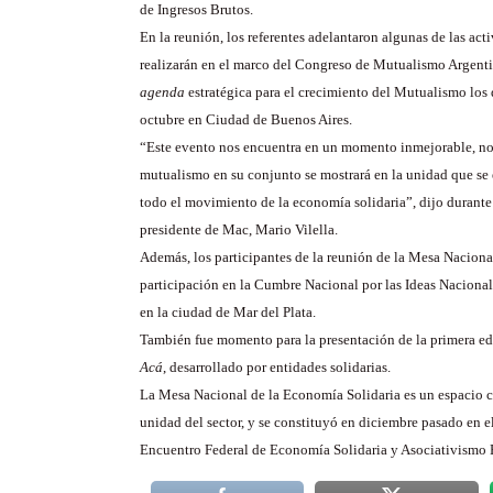
de Ingresos Brutos.
En la reunión, los referentes adelantaron algunas de las act
realizarán en el marco del Congreso de Mutualismo Argent
agenda
estratégica para el crecimiento del Mutualismo los 
octubre en Ciudad de Buenos Aires.
“Este evento nos encuentra en un momento inmejorable, no
mutualismo en su conjunto se mostrará en la unidad que se 
todo el movimiento de la economía solidaria”, dijo durante 
presidente de Mac, Mario Vilella.
Además, los participantes de la reunión de la Mesa Naciona
participación en la Cumbre Nacional por las Ideas Nacionale
en la ciudad de Mar del Plata.
También fue momento para la presentación de la primera e
Acá
, desarrollado por entidades solidarias.
La Mesa Nacional de la Economía Solidaria es un espacio 
unidad del sector, y se constituyó en diciembre pasado en e
Encuentro Federal de Economía Solidaria y Asociativismo