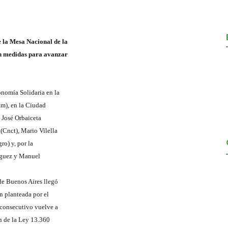
e la Mesa Nacional de la
ron medidas para avanzar
onomía Solidaria en la
m), en la Ciudad
 José Orbaiceta
(Cnct), Mario Vilella
o) y, por la
ríguez y Manuel
de Buenos Aires llegó
n planteada por el
 consecutivo vuelve a
ón de la Ley 13.360