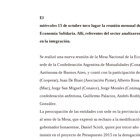
El
miércoles 15 de octubre tuvo lugar la reunión mensual d
Economía Solidaria. Allí, referentes del sector analiza
en la integración.
Se realizó una nueva reunión de la Mesa Nacional de la Ec
sede de la Confederación Argentina de Mutualidades (Cona
Autónoma de Buenos Aires, y contó con la participación de
(Cooperar), Juan De Biasi (Asociación Pyme), Alberto Rosa 
(Mac), Jorge San Miguel (Conaice), Jorge Morales (Coninagr
confederación anfitriona, Guillermo Palacios, Andrés Rod
González.
La preocupación de las entidades con sede en la provincia 
al seno de la Mesa, que expresó su rechazo a la modificació
gobernador bonaerense, Daniel Scioli, quien por tercer año
insistir en el proyecto de Presupuesto 2015 en la derogaci