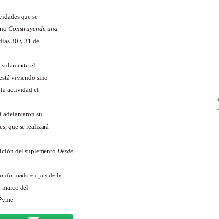
ividades que se
ino
Construyendo una
días 30 y 31 de
 solamente el
está viviendo sino
la actividad el
l adelantaron su
s, que se realizará
dición del suplemento
Desde
conformado en pos de la
l marco del
 Pyme.