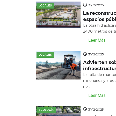
31/12/2025
LOCALES
La reconstru
espacios públ
La obra hidráulic
2400 metros de tr
Leer Más
31/12/2025
LOCALES
Advierten sob
infraestructu
La falta de mante
millonarios y afecta
no...
Leer Más
31/12/2025
ECOLOGÍA