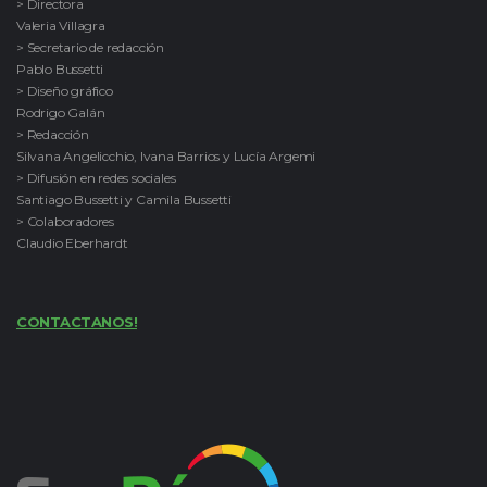
> Directora
Valeria Villagra
> Secretario de redacción
Pablo Bussetti
> Diseño gráfico
Rodrigo Galán
> Redacción
Silvana Angelicchio, Ivana Barrios y Lucía Argemi
> Difusión en redes sociales
Santiago Bussetti y Camila Bussetti
> Colaboradores
Claudio Eberhardt
CONTACTANOS!