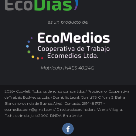
es un producto de:
Matrícula INAES 40.246.
2026
–
Copyleft.
Todos los derechos compartidos / Propietario: Cooperativa
de Trabajo EcoMedios Ltda. / Domicilio Legal: Gorriti 75. Oficina 3. Bahía
Blanca (provincia de Buenos Aires). Contacto. 2914486737 –
ecomedios.adm@gmail.com / Directora/coordinadora: Valeria Villagra.
Fecha de inicio: julio 2000. DNDA: En trámite