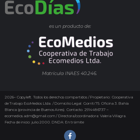
es un producto de:
Matrícula INAES 40.246.
2026
–
Copyleft.
Todos los derechos compartidos / Propietario: Cooperativa
de Trabajo EcoMedios Ltda. / Domicilio Legal: Gorriti 75. Oficina 3. Bahía
Blanca (provincia de Buenos Aires). Contacto. 2914486737 –
ecomedios.adm@gmail.com / Directora/coordinadora: Valeria Villagra.
Fecha de inicio: julio 2000. DNDA: En trámite