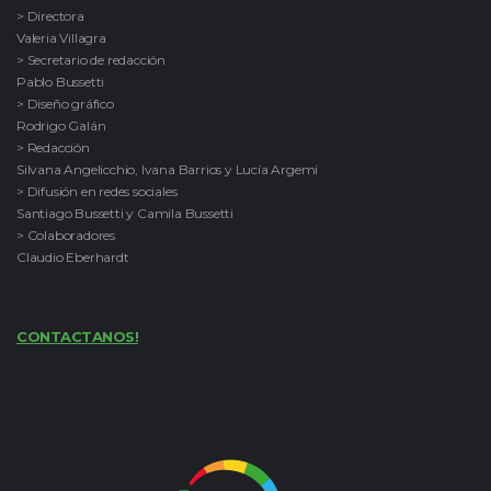
> Directora
Valeria Villagra
> Secretario de redacción
Pablo Bussetti
> Diseño gráfico
Rodrigo Galán
> Redacción
Silvana Angelicchio, Ivana Barrios y Lucía Argemi
> Difusión en redes sociales
Santiago Bussetti y Camila Bussetti
> Colaboradores
Claudio Eberhardt
CONTACTANOS!