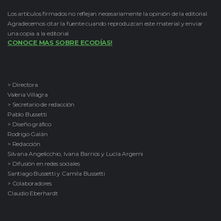
Los artículos firmados no reflejan necesariamente la opinión de la editorial.
Agradecemos citar la fuente cuando reproduzcan este material y enviar
una copia a la editorial.
CONOCE MAS SOBRE ECODÍAS!
> Directora
Valeria Villagra
> Secretario de redacción
Pablo Bussetti
> Diseño gráfico
Rodrigo Galán
> Redacción
Silvana Angelicchio, Ivana Barrios y Lucía Argemi
> Difusión en redes sociales
Santiago Bussetti y Camila Bussetti
> Colaboradores
Claudio Eberhardt