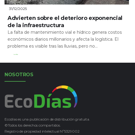
31/12/2025
Advierten sobre el deterioro exponencial
de la infraestructura
La falta de mantenimiento vial e hídrico genera costos
económicos diarios millonarios y afecta la logística. El
problema es visible tras las lluvias, pero no...
Leer Más
NOSOTROS
Ecodías es una publicación de distribución gratuita.
©Todos los derechos compartidos.
Registro de propiedad intelectual Nº5329002