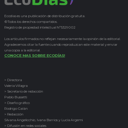
Ecodías es una publicación de distribución gratuita.
©Todos los derechos compartidos.
Registro de propiedad intelectual Nº5329002
Los artículos firmados no reflejan necesariamente la opinión de la editorial.
Agradecemos citar la fuente cuando reproduzcan este material y enviar
una copia a la editorial.
CONOCE MAS SOBRE ECODÍAS!
> Directora
Valeria Villagra
> Secretario de redacción
Pablo Bussetti
> Diseño gráfico
Rodrigo Galán
> Redacción
Silvana Angelicchio, Ivana Barrios y Lucía Argemi
> Difusión en redes sociales