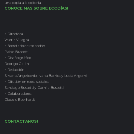
una copia a la editorial.
CONOCE MAS SOBRE ECODÍAS!
> Directora
Valeria Villagra
> Secretario de redacción
Pablo Bussetti
> Diseño gráfico
Rodrigo Galán
> Redacción
Silvana Angelicchio, Ivana Barrios y Lucía Argemi
> Difusión en redes sociales
Santiago Bussetti y Camila Bussetti
> Colaboradores
Claudio Eberhardt
CONTACTANOS!