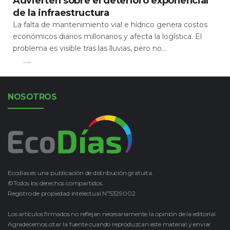
Advierten sobre el deterioro exponencial
de la infraestructura
La falta de mantenimiento vial e hídrico genera costos
económicos diarios millonarios y afecta la logística. El
problema es visible tras las lluvias, pero no...
Leer Más
NOSOTROS
Ecodías es una publicación de distribución gratuita.
©Todos los derechos compartidos.
Registro de propiedad intelectual Nº5329002
Los artículos firmados no reflejan necesariamente la opinión de la editorial.
Agradecemos citar la fuente cuando reproduzcan este material y enviar