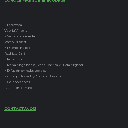
CONOCE MAS SOBRE ECODÍAS!
> Directora
Valeria Villagra
> Secretario de redacción
Pablo Bussetti
> Diseño gráfico
Rodrigo Galán
> Redacción
Silvana Angelicchio, Ivana Barrios y Lucía Argemi
> Difusión en redes sociales
Santiago Bussetti y Camila Bussetti
> Colaboradores
Claudio Eberhardt
CONTACTANOS!