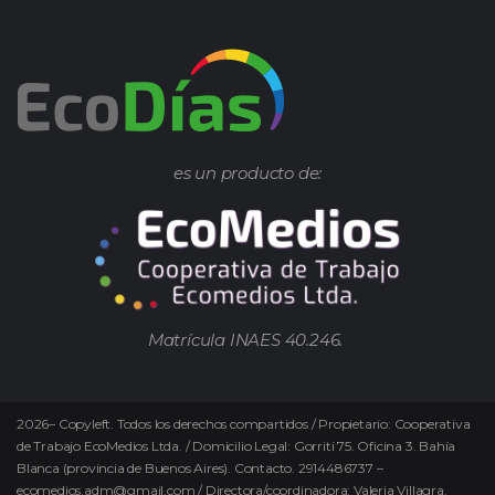
es un producto de:
Matrícula INAES 40.246.
2026
–
Copyleft.
Todos los derechos compartidos / Propietario: Cooperativa
de Trabajo EcoMedios Ltda. / Domicilio Legal: Gorriti 75. Oficina 3. Bahía
Blanca (provincia de Buenos Aires). Contacto. 2914486737 –
ecomedios.adm@gmail.com / Directora/coordinadora: Valeria Villagra.