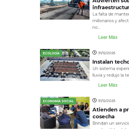
Advierten sob
infraestructu
La falta de mante
millonarios y afecta
no...
Leer Más
31/12/2025
ECOLOGÍA
Instalan tech
Un sistema experi
lluvia y redujo la 
Leer Más
31/12/2025
ECONOMÍA SOCIAL
Atienden a pr
cosecha
Brindan un servic