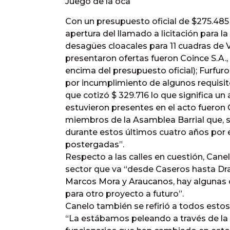
Juego de la oca
Con un presupuesto oficial de $275.485 
apertura del llamado a licitación para l
desagües cloacales para 11 cuadras de 
presentaron ofertas fueron Coince S.A., 
encima del presupuesto oficial); Furfur
por incumplimiento de algunos requisit
que cotizó $ 329.716 lo que significa u
estuvieron presentes en el acto fueron 
miembros de la Asamblea Barrial que, 
durante estos últimos cuatro años por
postergadas”.
Respecto a las calles en cuestión, Cane
sector que va “desde Caseros hasta Dra
Marcos Mora y Araucanos, hay algunas c
para otro proyecto a futuro”.
Canelo también se refirió a todos estos
“La estábamos peleando a través de la 