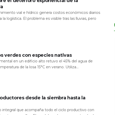
re el deterioro exponencial de la
ra
nimiento vial e hídrico genera costos económicos diarios
 la logística. El problema es visible tras las lluvias, pero
os verdes con especies nativas
mental en un edificio alto retuvo el 45% del agua de
temperatura de la losa 15°C en verano. Utiliza...
oductores desde la siembra hasta la
io integral que acompaña todo el ciclo productivo con