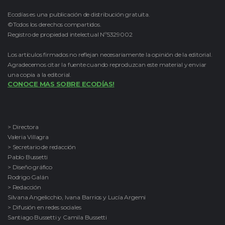
Ecodías es una publicación de distribución gratuita.
©Todos los derechos compartidos.
Registro de propiedad intelectual Nº5329002
Los artículos firmados no reflejan necesariamente la opinión de la editorial.
Agradecemos citar la fuente cuando reproduzcan este material y enviar
una copia a la editorial.
CONOCE MAS SOBRE ECODÍAS!
> Directora
Valeria Villagra
> Secretario de redacción
Pablo Bussetti
> Diseño gráfico
Rodrigo Galán
> Redacción
Silvana Angelicchio, Ivana Barrios y Lucía Argemi
> Difusión en redes sociales
Santiago Bussetti y Camila Bussetti